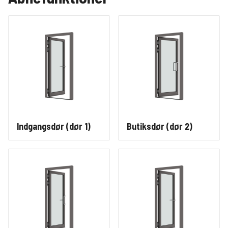
Indgangsdør (dør 1)
Butiksdør (dør 2)