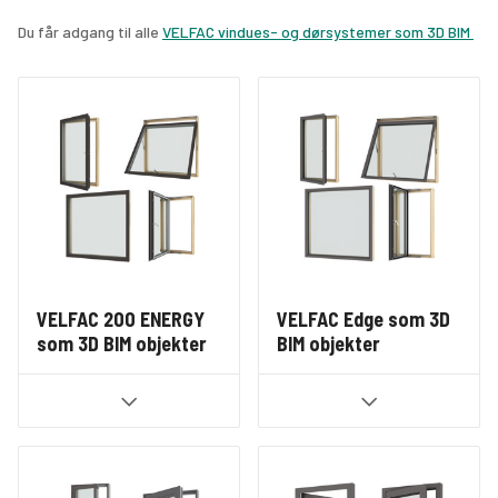
Du får adgang til alle 
VELFAC vindues- og dørsystemer som 3D BIM 
objekter
 her.
Klik på linket til vores 
video-brugervejledning
, hvor kan du se, 
hvordan vores Revit Familier fungerer.
VELFAC 200 ENERGY
VELFAC Edge som 3D
som 3D BIM objekter
BIM objekter