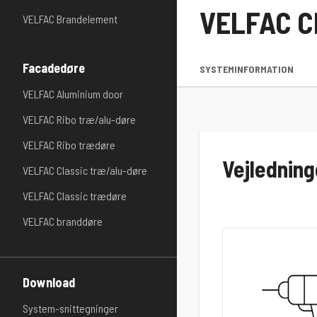
VELFAC Cl
VELFAC Brandelement
Facadedøre
SYSTEMINFORMATION
VELFAC Aluminium door
VELFAC Ribo træ/alu-døre
VELFAC Ribo trædøre
Vejledning
VELFAC Classic træ/alu-døre
VELFAC Classic trædøre
VELFAC branddøre
Download
System-snittegninger