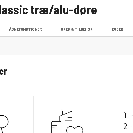
assic træ/alu-døre
ÅBNEFUNKTIONER
GREB & TILBEHØR
RUDER
er