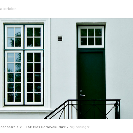
acadedøre
VELFAC Classic træ/alu-døre
Vejledninger