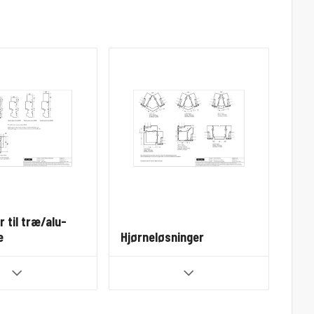
 til træ/alu-
e
Hjørneløsninger