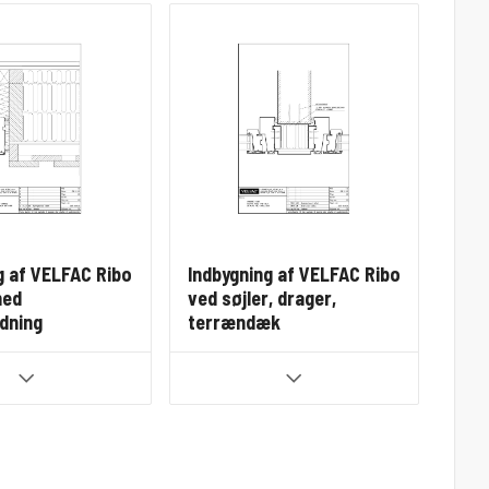
g af VELFAC Ribo
Indbygning af VELFAC Ribo
med
ved søjler, drager,
dning
terrændæk