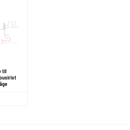
til
ousirist
låge