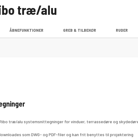
ibo træ/alu
ÅBNEFUNKTIONER
GREB & TILBEHØR
RUDER
egninger
Ribo træ/alu systemsnittegninger for vinduer, terrassedøre og skydedør
ownloades som DWG- og PDF-filer og kan frit benyttes til projektering 