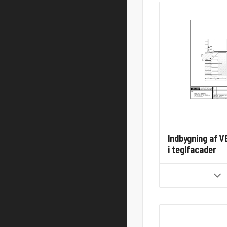
Indbygning af V
i teglfacader