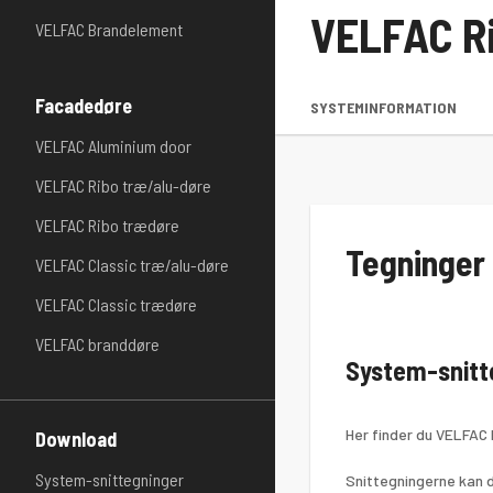
VELFAC R
VELFAC Brandelement
Facadedøre
SYSTEMINFORMATION
VELFAC Aluminium door
VELFAC Ribo træ/alu-døre
VELFAC Ribo trædøre
Tegninger
VELFAC Classic træ/alu-døre
VELFAC Classic trædøre
VELFAC branddøre
System-snitt
Her finder du VELFAC 
Download
System-snittegninger
Snittegningerne kan d