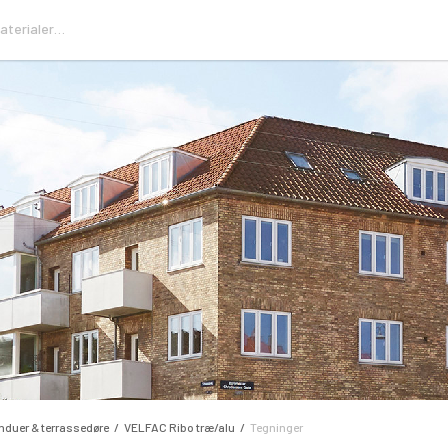
nduer & terrassedøre
VELFAC Ribo træ/alu
Tegninger