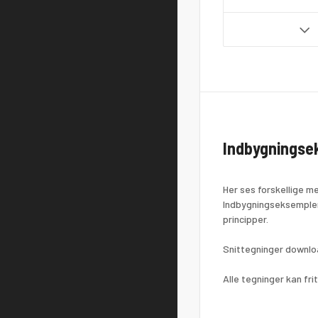
Indbygningse
Her ses forskellige m
Indbygningseksempler
principper.
Snittegninger downlo
Alle tegninger kan fri