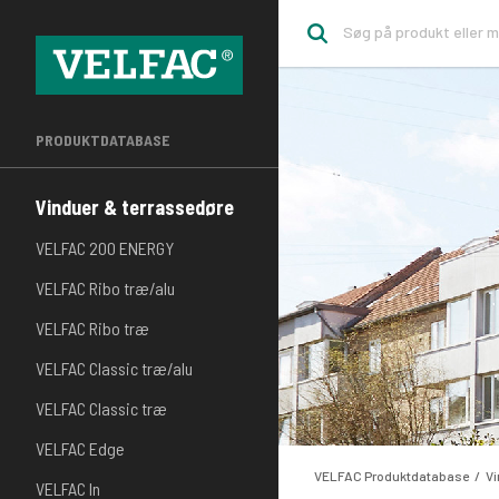
PRODUKTDATABASE
Vinduer & terrassedøre
VELFAC 200 ENERGY
VELFAC Ribo træ/alu
VELFAC Ribo træ
VELFAC Classic træ/alu
VELFAC Classic træ
VELFAC Edge
VELFAC Produktdatabase
Vi
VELFAC In