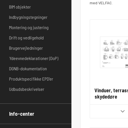
med VELFAC.
BIM objekter
Indbygningstegninger
Montering og justering
Drift og vedligehold
Brugervejledninger
Ydeevnedeklarationer (DoP)
DGNB-dokumentation
Produktspecifikke EPD'er
Udbudsbeskrivelser
Vinduer, terra
skydedøre
Info-center