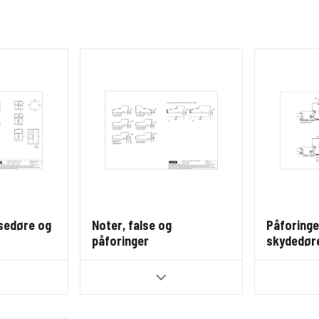
ssedøre og
Noter, false og
Påforinger
påforinger
skydedør