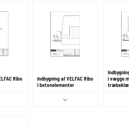
Indbygnin
ELFAC Ribo
Indbygning af VELFAC Ribo
i vægge 
i betonelementer
træbeklæ