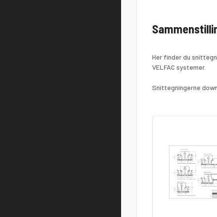
Sammenstilli
Her finder du snitteg
VELFAC systemer.
Snittegningerne downl