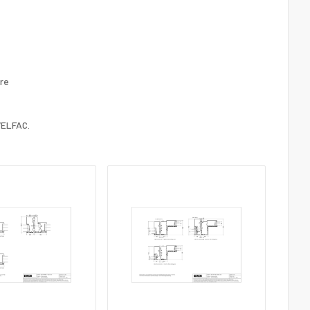
re 
VELFAC.