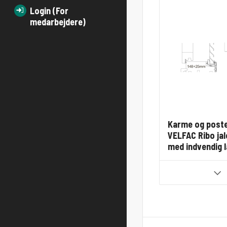
Login (For
medarbejdere)
Karme og poste 
VELFAC Ribo jal
med indvendig 