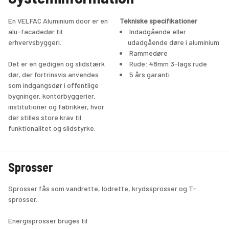
En VELFAC Aluminium door er en 
Tekniske specifikationer
alu-facadedør til 
 Indadgående eller 
erhvervsbyggeri.
udadgående døre i aluminium
 Rammedøre
Det er en gedigen og slidstærk 
 Rude: 48mm 3-lags rude
dør, der fortrinsvis anvendes 
 5 års garanti
som indgangsdør i offentlige 
bygninger, kontorbyggerier, 
institutioner og fabrikker, hvor 
der stilles store krav til 
funktionalitet og slidstyrke. 
Døren er opbygget som en 
rammedør af aluminium både 
Sprosser
udvendigt og indvendigt.
Sprosser fås som vandrette, lodrette, krydssprosser og T-
Et bredt udvalg af tilbehør og 
sprosser.
låsekasser sikrer dørenes 
mange funktionaliteter, 
Energisprosser bruges til 
herunder en række 