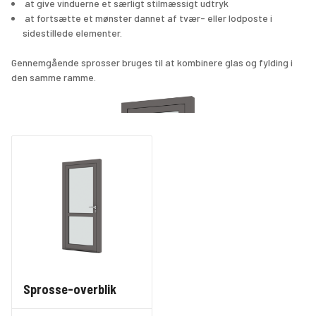
 at give vinduerne et særligt stilmæssigt udtryk 
adgangskontrolløsninger. 
 at fortsætte et mønster dannet af tvær- eller lodposte i 
Fortæl os dine dørkrav, så 
sidestillede elementer.
sammensætter vi den dør, der 
lever op til dine specifikationer.
Gennemgående sprosser bruges til at kombinere glas og fylding i 
den samme ramme.
Sammen med VELFAC 
vinduessystemer skaber 
facadedøren mulighed for en 
komplet løsning, hvor alle 
bygningens vinduer og døre har 
et minimalt behov for 
vedligeholdelse.
Sprosse-overblik