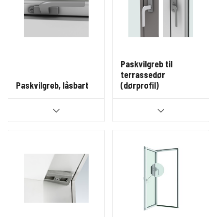
Paskvilgreb til
terrassedør
Paskvilgreb, låsbart
(dørprofil)