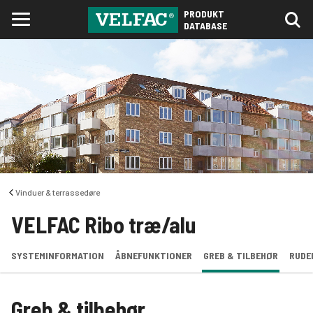
PRODUKT
DATABASE
Vinduer & terrassedøre
VELFAC Ribo træ/alu
SYSTEMINFORMATION
ÅBNEFUNKTIONER
GREB & TILBEHØR
RUDE
Greb & tilbehør