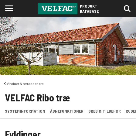
PRODUKT
DATABASE
Vinduer & terrassedøre
VELFAC Ribo træ
SYSTEMINFORMATION
ÅBNEFUNKTIONER
GREB & TILBEHØR
RUDE
Fyldinger