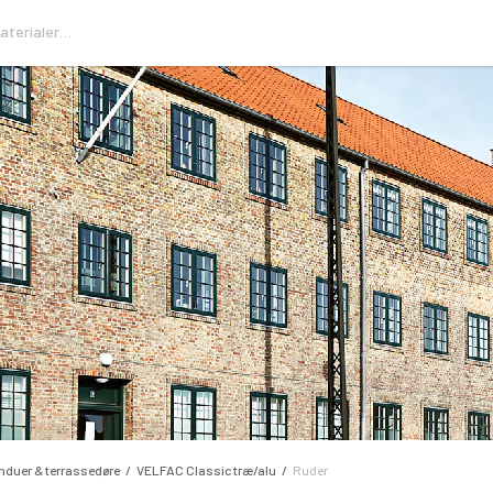
nduer & terrassedøre
VELFAC Classic træ/alu
Ruder