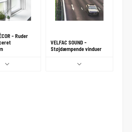
ÉCOR - Ruder
ceret
VELFAC SOUND -
yn
Støjdæmpende vinduer