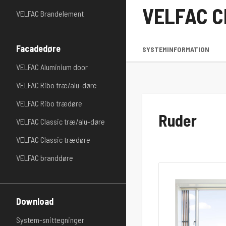
VELFAC Cl
VELFAC Brandelement
Facadedøre
SYSTEMINFORMATION
VELFAC Aluminium door
VELFAC Ribo træ/alu-døre
VELFAC Ribo trædøre
Ruder
VELFAC Classic træ/alu-døre
VELFAC Classic trædøre
VELFAC branddøre
Download
System-snittegninger