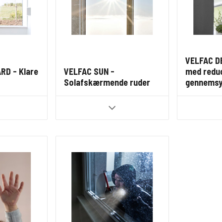
VELFAC D
RD - Klare
VELFAC SUN -
med redu
Solafskærmende ruder
gennems