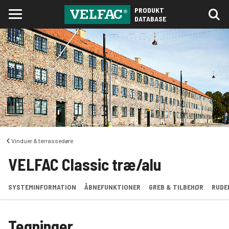
PRODUKT
DATABASE
Vinduer & terrassedøre
VELFAC Classic træ/alu
SYSTEMINFORMATION
ÅBNEFUNKTIONER
GREB & TILBEHØR
RUDE
Tegninger