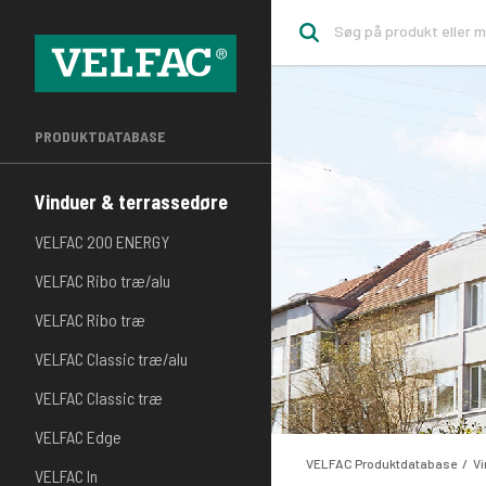
PRODUKTDATABASE
Vinduer & terrassedøre
VELFAC 200 ENERGY
VELFAC Ribo træ/alu
VELFAC Ribo træ
VELFAC Classic træ/alu
VELFAC Classic træ
VELFAC Edge
VELFAC Produktdatabase
Vi
VELFAC In