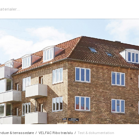
nduer & terrassedøre
VELFAC Ribo træ/alu
Test & dokumentation