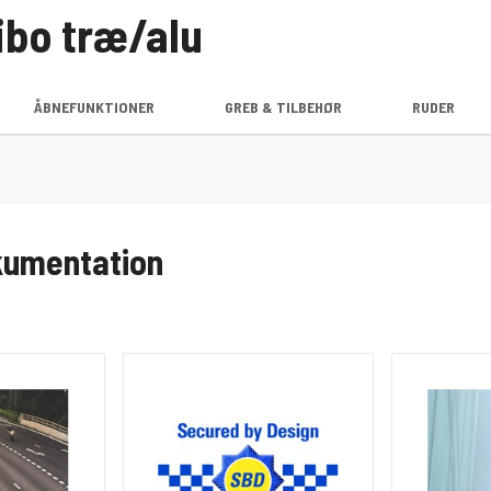
ibo træ/alu
ÅBNEFUNKTIONER
GREB & TILBEHØR
RUDER
kumentation