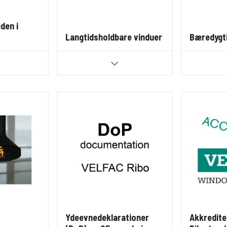
den i
Langtidsholdbare vinduer
Bæredygti
Ydeevnedeklarationer
Akkredite