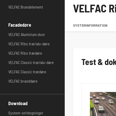
VELFAC R
VELFAC Brandelement
Facadedøre
SYSTEMINFORMATION
VELFAC Aluminium door
VELFAC Ribo træ/alu-døre
VELFAC Ribo trædøre
Test & do
VELFAC Classic træ/alu-døre
VELFAC Classic trædøre
VELFAC branddøre
Download
System-snittegninger