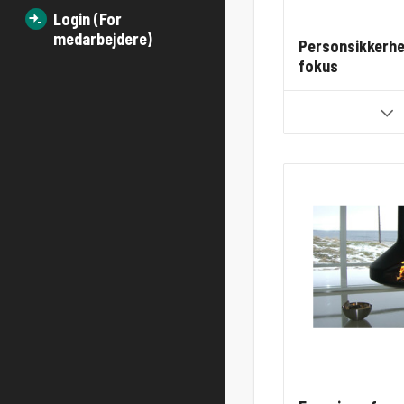
Login (For
medarbejdere)
Personsikkerhe
fokus