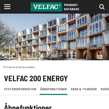
PRODUKT
DATABASE
Vinduer & terrassedøre
VELFAC 200 ENERGY
SYSTEMINFORMATION
ÅBNEFUNKTIONER
GREB & TILBEHØR
RUDE
Åbnefunktioner