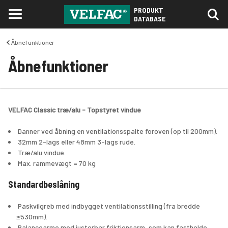
PRODUKT
DATABASE
Åbnefunktioner
Åbnefunktioner
VELFAC Classic træ/alu - Topstyret vindue
 Danner ved åbning en ventilationsspalte foroven (op til 200mm).
 32mm 2-lags eller 48mm 3-lags rude.
 Træ/alu vindue.
 Max. rammevægt = 70 kg
Standardbeslåning
 Paskvilgreb med indbygget ventilationsstilling (fra bredde 
≥530mm).
 Balancearme med justerbar friktionsarm, som kan fastholde 