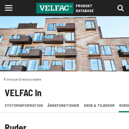
PRODUKT
DATABASE
Vinduer & terrassedøre
VELFAC In
SYSTEMINFORMATION
ÅBNEFUNKTIONER
GREB & TILBEHØR
RUDE
Ruder