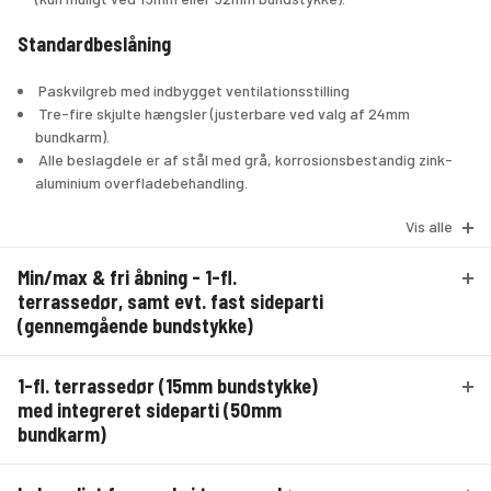
Standardbeslåning
 Paskvilgreb med indbygget ventilationsstilling
 Tre-fire skjulte hængsler (justerbare ved valg af 24mm 
bundkarm). 
 Alle beslagdele er af stål med grå, korrosionsbestandig zink-
aluminium overfladebehandling.
Vis alle
Fastholdelse af døren i åben position under rolige vejrforhold:
 Paskvilgreb med grebsbetjent bremse, der kan fastholde døre, 
Min/max & fri åbning - 1-fl.
der er bredere end 850mm og højere end 1950mm, i vilkårlig åben 
position under rolige vejrforhold fra ca. 10-85° ELLER
terrassedør, samt evt. fast sideparti
 Almindeligt paskvilgreb kombineret med en justerbar 
(gennemgående bundstykke)
friktionsarm, som kan fastholde terrassedøren i åben position 
under rolige vejrforhold. Døre smallere end 851mm eller lavere 
1-fl. terrassedør (15mm bundstykke)
end 1951mm har altid denne løsning.
med integreret sideparti (50mm
bundkarm)
Bundstykke:
 15mm HELO® bundstykke med slidstærk, grå 
overfladebehandling eller