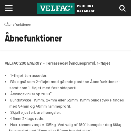
PRODUKT
DATABASE
Åbnefunktioner
Åbnefunktioner
VELFAC 200 ENERGY - Terrassedør (vinduesprofil), 1-fløjet
 1-fløjet terrassedør. 
 Fås også som 2-fløjet med gående post (se Åbnefunktioner) 
samt som 1-fløjet med fast sideparti.
 Åbningsvinkel op til 90°.
 Bundstykke: 15mm, 24mm eller 52mm. 15mm bundstykke findes 
med 54mm og 48mm rammeprofil.
 Skjulte justerbare hængsler. 
 48mm 3-lags rude.
 Max. rammevægt = 105kg. Ved valg af 180° hængsler dog 66kg 
(kun muligt ved 15mm eller 52mm bundstykke).